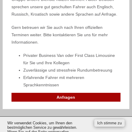
sprechen unsere gut geschulten Fahrer auch Englisch,
Russisch, Kroatisch sowie andere Sprachen auf Anfrage.
Gern betreuen wir Sie auch nach Ihren offiziellen
Terminen weiter. Bitte kontaktieren Sie uns für mehr
Informationen.
Privater Business Van oder First Class Limousine
für Sie und Ihre Kollegen
Zuverlässige und stressfreie Rundumbetreuung
Erfahrende Fahrer mit mehreren
Sprachkenntnissen
Anfragen
Wir verwendet Cookies, um Ihnen den
Ich stimme zu
bestmöglichen Service zu gewährleisten.
Wenn Sie auf der Seite weitersurfen
News
Über uns
Impressum
AGB
Datenschutz